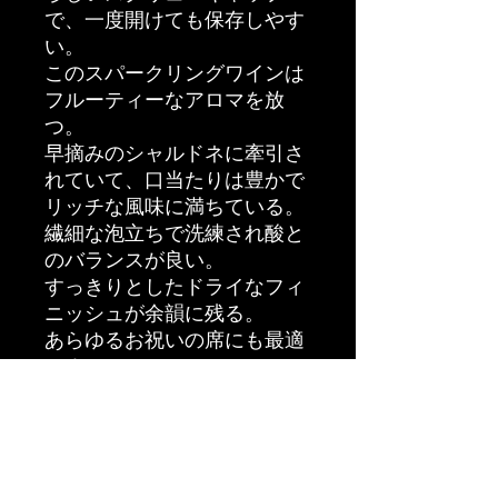
で、一度開けても保存しやす
い。
このスパークリングワインは
フルーティーなアロマを放
つ。
早摘みのシャルドネに牽引さ
れていて、口当たりは豊かで
リッチな風味に満ちている。
繊細な泡立ちで洗練され酸と
のバランスが良い。
すっきりとしたドライなフィ
ニッシュが余韻に残る。
あらゆるお祝いの席にも最適
です。
おすすめのお食事 白身魚の
カルパッチョ 生ハム 野菜
のマリネ