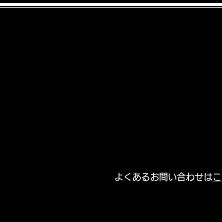
Food BusinessRoad
​よくあるお問い合わせは
こ